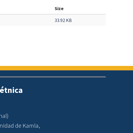
Size
33.92 KB
étnica
nal)
nidad de Kamla,