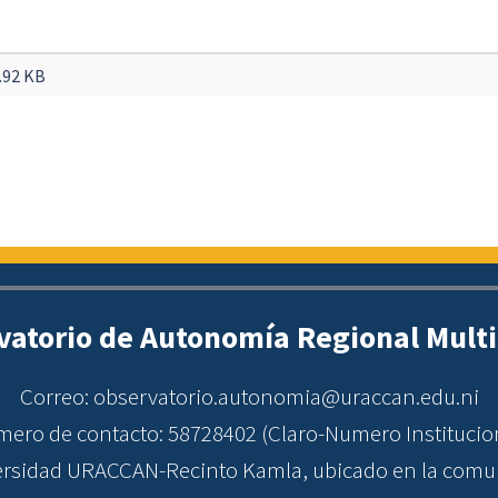
.92 KB
vatorio de Autonomía Regional Multi
Correo: observatorio.autonomia@uraccan.edu.ni
ero de contacto: 58728402 (Claro-Numero Institucio
versidad URACCAN-Recinto Kamla, ubicado en la comu