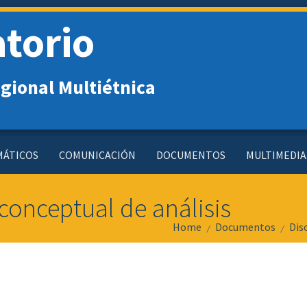
torio
gional Multiétnica
MÁTICOS
COMUNICACIÓN
DOCUMENTOS
MULTIMEDIA
conceptual de análisis
Home
Documentos
Dis
/
/