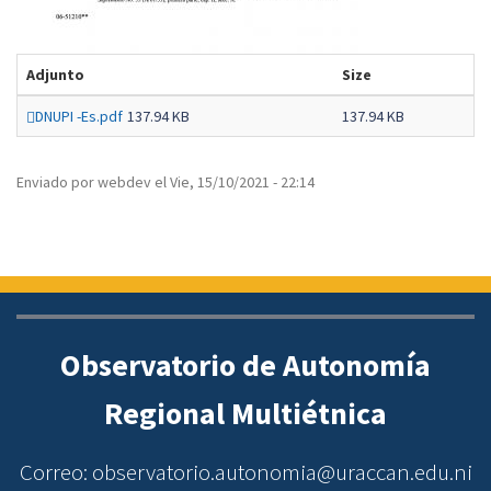
Adjunto
Size
DNUPI -Es.pdf
137.94 KB
137.94 KB
Enviado por
webdev
el
Vie, 15/10/2021 - 22:14
Observatorio de Autonomía
Regional Multiétnica
Correo: observatorio.autonomia@uraccan.edu.ni