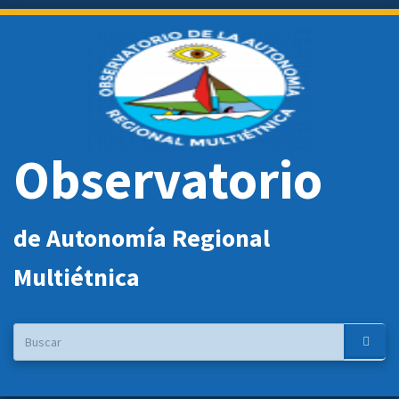
Pasar
al
contenido
principal
Observatorio
de Autonomía Regional
Multiétnica
Buscar
Buscar