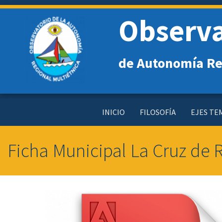
Pasar
Observa
al
contenido
principal
de Autonomía Re
Toggle
INICIO
FILOSOFÍA
EJES TE
menu
Ficha Municipal La Cruz de 