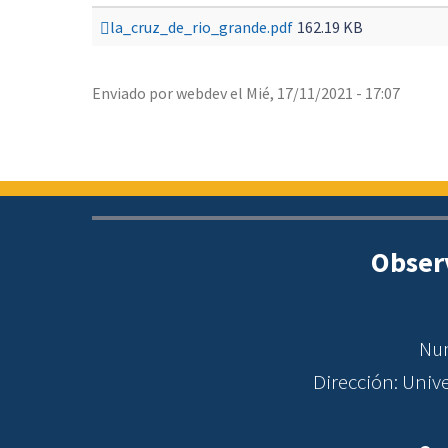
la_cruz_de_rio_grande.pdf
162.19 KB
Enviado por
webdev
el
Mié, 17/11/2021 - 17:07
Obser
Num
Dirección: Uni