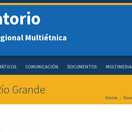
torio
gional Multiétnica
MÁTICOS
COMUNICACIÓN
DOCUMENTOS
MULTIMEDIA
Río Grande
Home
Doc
/