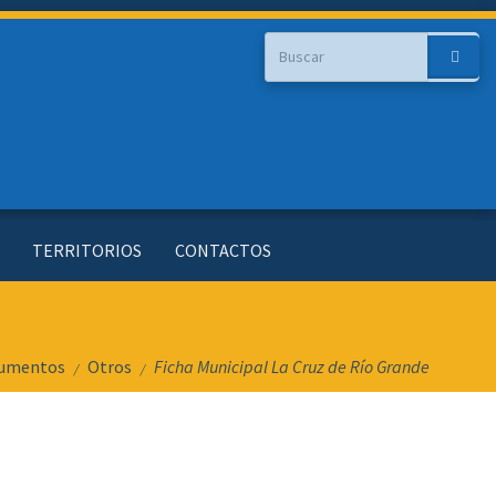
Buscar
Buscar
TERRITORIOS
CONTACTOS
umentos
Otros
Ficha Municipal La Cruz de Río Grande
/
/