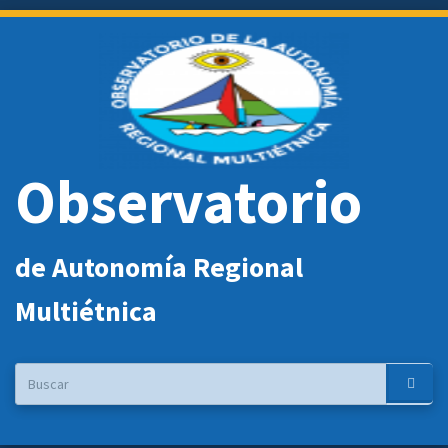
Pasar
al
contenido
principal
Observatorio
de Autonomía Regional
Multiétnica
Buscar
Buscar