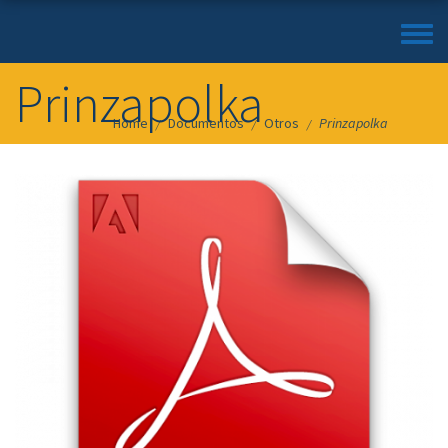
Toggle
menu
Prinzapolka
Home
Documentos
Otros
Prinzapolka
/
/
/